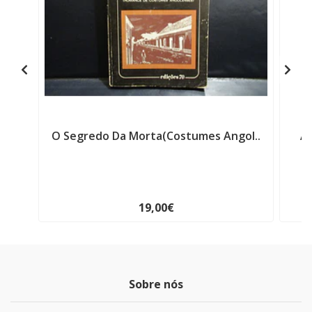
O Segredo Da Morta(Costumes Angol..
An
19,00€
Sobre nós