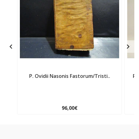
P. Ovidii Nasonis Fastorum/Tristi..
Re
96,00€