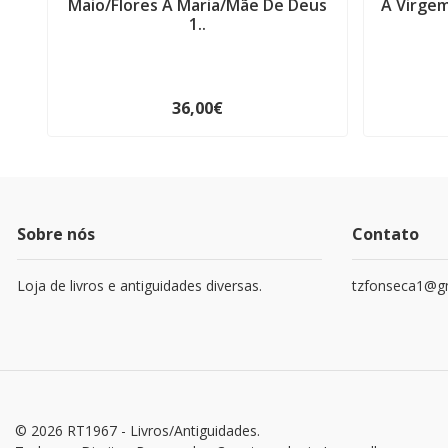
Maio/Flores A Maria/Mãe De Deus
A Virgem
1..
36,00€
Sobre nós
Contato
Loja de livros e antiguidades diversas.
tzfonseca1@g
© 2026 RT1967 - Livros/Antiguidades.