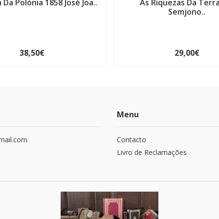
 Da Polónia 1858 José Joa..
As Riquezas Da Terra 
Semjono..
38,50€
29,00€
Menu
mail.com
Contacto
Livro de Reclamações