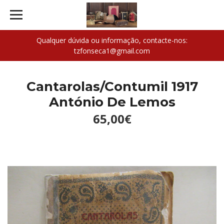
Qualquer dúvida ou informação, contacte-nos:
tzfonseca1@gmail.com
Cantarolas/Contumil 1917
António De Lemos
65,00€