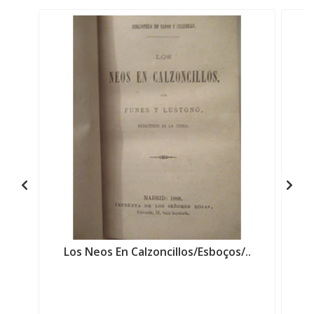
Los Neos En Calzoncillos/Esboços/..
C