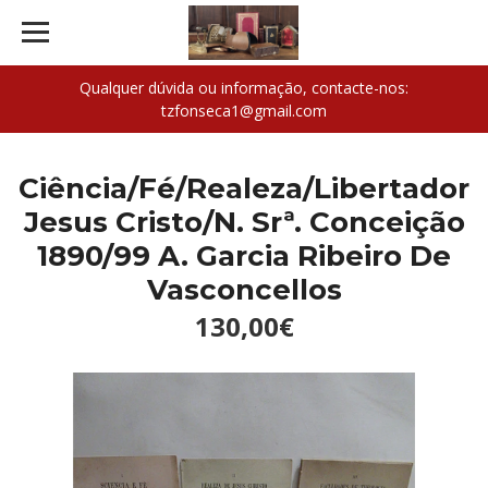
Qualquer dúvida ou informação, contacte-nos:
tzfonseca1@gmail.com
Ciência/Fé/Realeza/Libertador
Jesus Cristo/N. Srª. Conceição
1890/99 A. Garcia Ribeiro De
Vasconcellos
130,00€