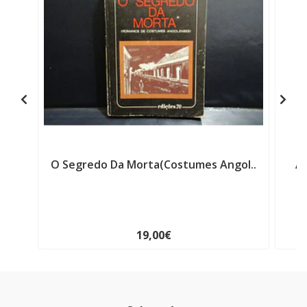
O Segredo Da Morta(Costumes Angol..
A 
19,00€