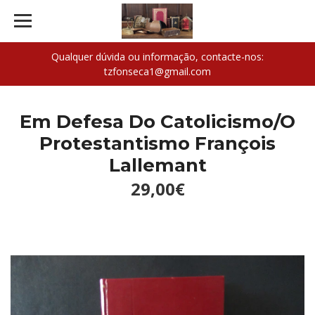
Qualquer dúvida ou informação, contacte-nos:
tzfonseca1@gmail.com
Em Defesa Do Catolicismo/O
Protestantismo François
Lallemant
29,00€