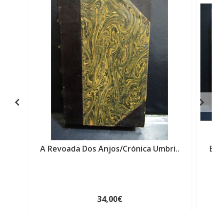
A Revoada Dos Anjos/Crónica Umbri..
Es
34,00€