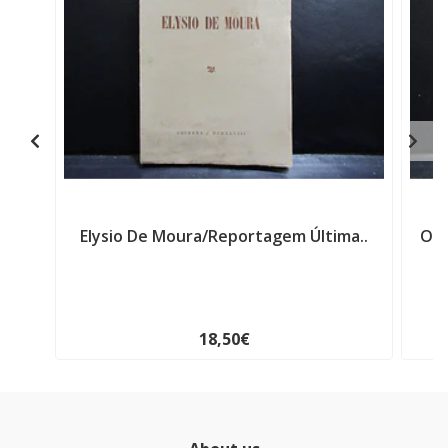
Elysio De Moura/Reportagem Última..
O S
18,50€