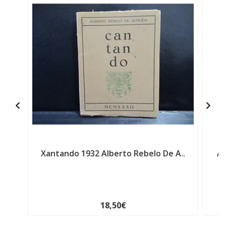
Xantando 1932 Alberto Rebelo De A..
A 
18,50€