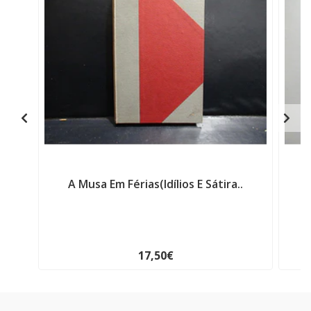
A Musa Em Férias(Idílios E Sátira..
H
17,50€