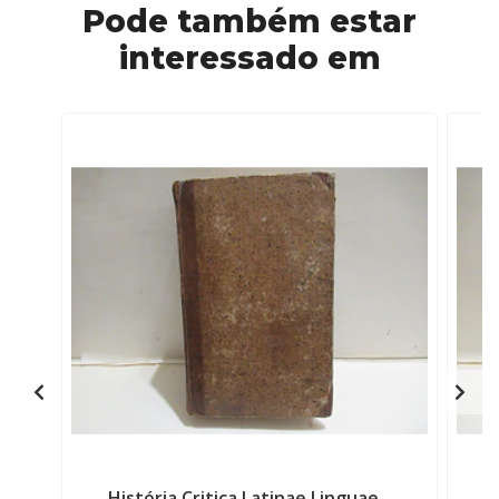
Pode também estar
interessado em
História Critica Latinae Linguae ..
O