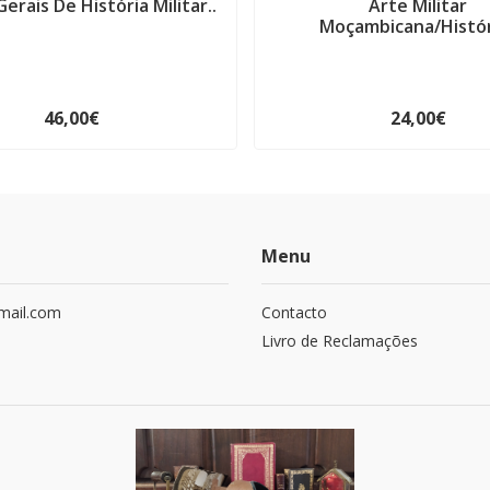
erais De História Militar..
Arte Militar
Moçambicana/Históri
46,00€
24,00€
Menu
mail.com
Contacto
Livro de Reclamações