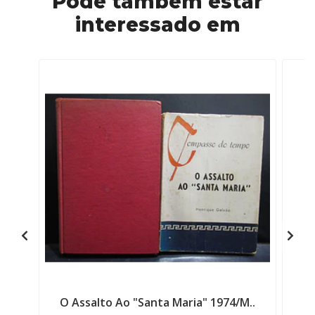
Pode também estar
interessado em
O Assalto Ao "Santa Maria" 1974/M..
J