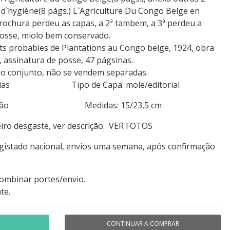
 d`hygiéne(8 págs.) L`Agriculture Du Congo Belge en
brochura perdeu as capas, a 2ª tambem, a 3ª perdeu a
posse, miolo bem conservado.
ts probables de Plantations au Congo belge, 1924, obra
s, assinatura de posse, 47 págsinas.
 o conjunto, não se vendem separadas.
 Colonias Tipo de Capa: mole/editorial
descrição Medidas: 15/23,5 cm
eiro desgaste, ver descrição. VER FOTOS
egistado nacional, envios uma semana, após confirmação
combinar portes/envio.
te.
CONTINUAR A COMPRAR