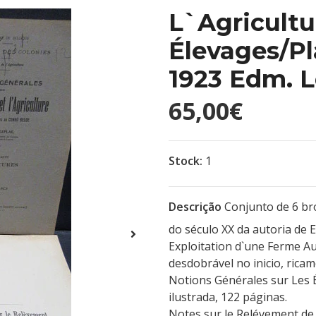
L`Agricultu
Élevages/P
1923 Edm. L
65,00€
Stock:
1
Descrição
Conjunto de 6 br
do século XX da autoria de 
Exploitation d`une Ferme A
desdobrável no inicio, ricam
Notions Générales sur Les Él
ilustrada, 122 páginas.
Notes sur le Relévement de 