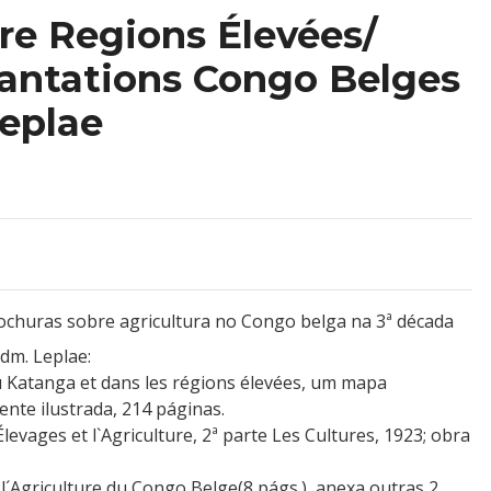
re Regions Élevées/
lantations Congo Belges
eplae
ochuras sobre agricultura no Congo belga na 3ª década
Edm. Leplae:
u Katanga et dans les régions élevées, um mapa
ente ilustrada, 214 páginas.
evages et l`Agriculture, 2ª parte Les Cultures, 1923; obra
l´Agriculture du Congo Belge(8 págs.), anexa outras 2