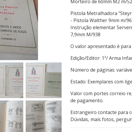
Morteiro de 60mm M2 m/52 t
Pistola Metralhadora "Ste
- Pistola Walther 9mm m/96
Instrução elementar Serven
7,9mm M/938
O valor apresentado é para
Edição/Editor: 1ª/ Arma
Número de páginas: var
Estado: Exemplares com lig
Valor com portes correio r
de pagamento.
Estrangeiro contacte para 
Dúvidas, mais fotos, pergun