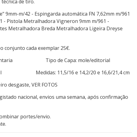
écnica de tiro.
yre" 9mm-m/42 - Espingarda automática FN 7,62mm m/961
1 - Pistola Metralhadora Vigneron 9mm m/961 -
tes Metralhadora Breda Metralhadora Ligeira Dreyse
 o conjunto cada exemplar 25€.
 Infantaria Tipo de Capa: mole/editorial
iável Medidas: 11,5/16 e 14,2/20 e 16,6/21,4 cm
eiro desgaste, VER FOTOS
egistado nacional, envios uma semana, após confirmação
combinar portes/envio.
te.