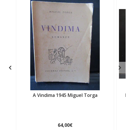
A Vindima 1945 Miguel Torga
Hi
64,00€