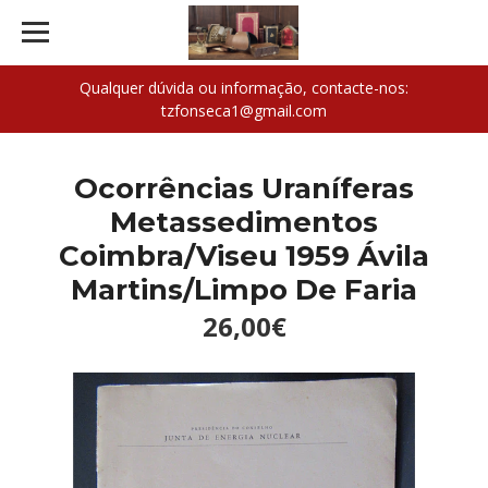
Qualquer dúvida ou informação, contacte-nos:
tzfonseca1@gmail.com
Ocorrências Uraníferas
Metassedimentos
Coimbra/Viseu 1959 Ávila
Martins/Limpo De Faria
26,00€