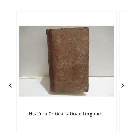
História Critica Latinae Linguae ..
C