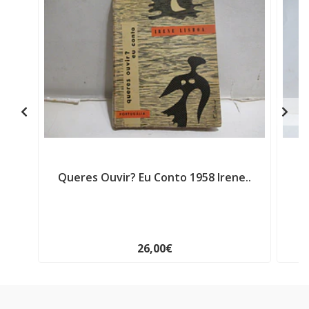
Queres Ouvir? Eu Conto 1958 Irene..
Re
26,00€