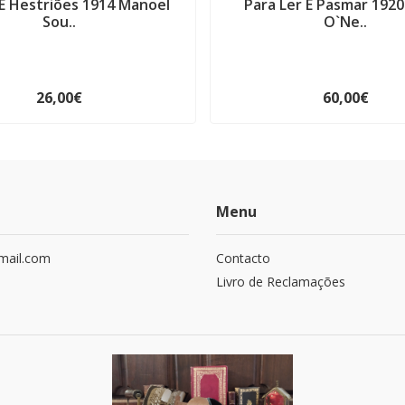
E Hestriões 1914 Manoel
Para Ler E Pasmar 1920
Sou..
O`Ne..
26,00€
60,00€
Menu
mail.com
Contacto
Livro de Reclamações