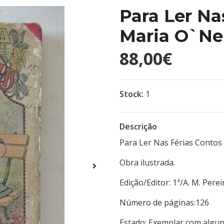
Para Ler Na
Maria O`Nei
88,00€
Stock:
1
Descrição
Para Ler Nas Férias Contos
Obra ilustrada.
Edição/Editor: 1ª/A. M.
Número de páginas:
Estado: Exemplar com algu