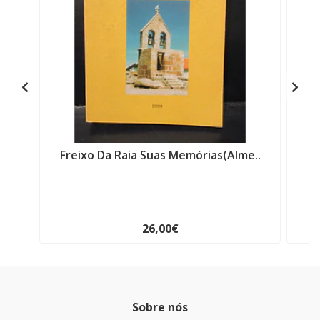
Freixo Da Raia Suas Memórias(Alme..
E
26,00€
Sobre nós