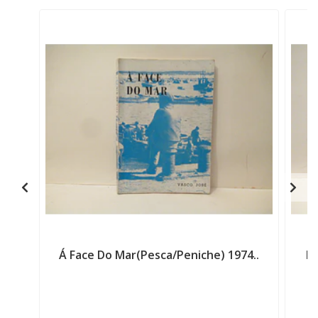
Á Face Do Mar(Pesca/Peniche) 1974..
Ba