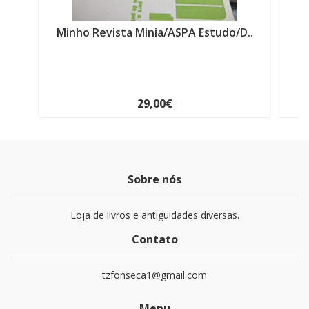
Minho Revista Minia/ASPA Estudo/D..
V
29,00€
Sobre nós
Loja de livros e antiguidades diversas.
Contato
tzfonseca1@gmail.com
Menu