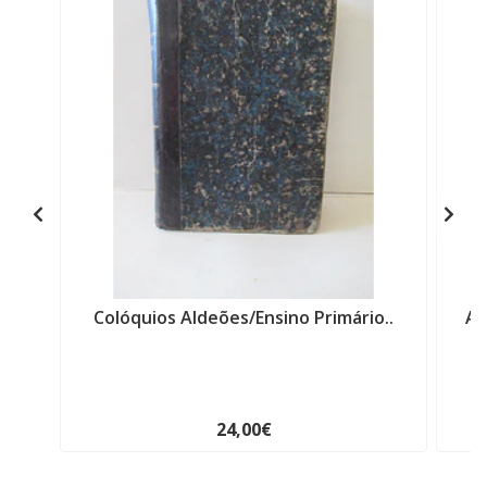
Colóquios Aldeões/Ensino Primário..
A 
24,00€