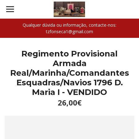
Qualquer dúvida ou informação, contacte-nos:
tzfonseca1@gmail.com
Regimento Provisional
Armada
Real/Marinha/Comandantes
Esquadras/Navios 1796 D.
Maria I - VENDIDO
26,00€