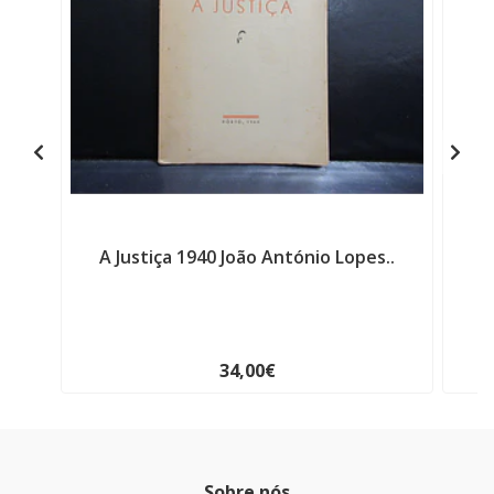
A Justiça 1940 João António Lopes..
En
34,00€
Sobre nós