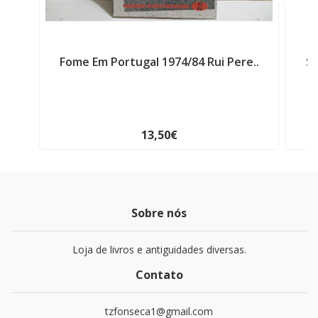
Fome Em Portugal 1974/84 Rui Pere..
Se
13,50€
Sobre nós
Loja de livros e antiguidades diversas.
Contato
tzfonseca1@gmail.com