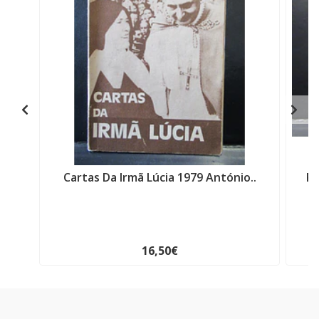
Cartas Da Irmã Lúcia 1979 António..
Re
16,50€