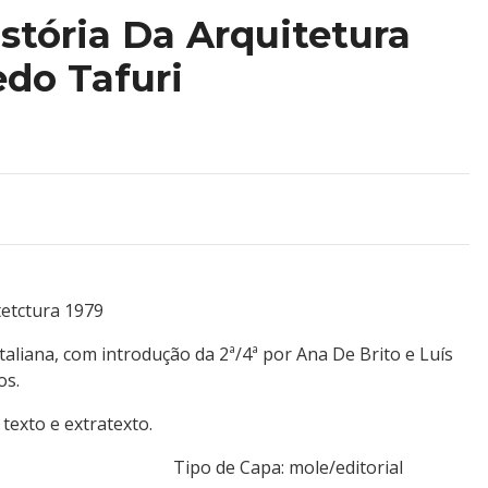
istória Da Arquitetura
do Tafuri
tetctura 1979
taliana, com introdução da 2ª/4ª por Ana De Brito e Luís
os.
texto e extratexto.
resença Tipo de Capa: mole/editorial