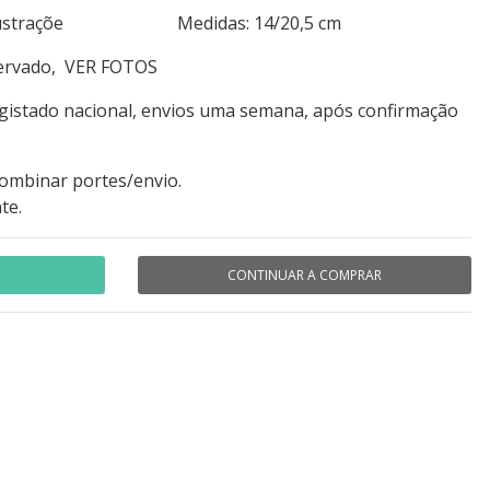
6+ilustraçõe Medidas: 14/20,5 cm
servado, VER FOTOS
egistado nacional, envios uma semana, após confirmação
combinar portes/envio.
te.
CONTINUAR A COMPRAR