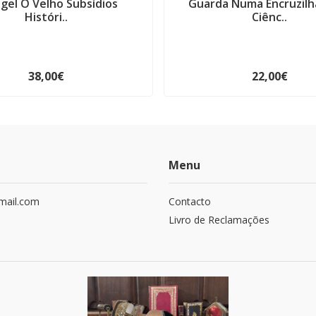
gel O Velho Subsídios
Guarda Numa Encruzilh
Históri..
Ciênc..
38,00€
22,00€
Menu
mail.com
Contacto
Livro de Reclamações