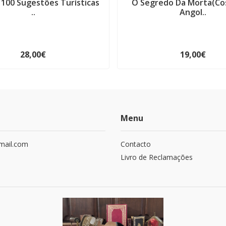
 100 Sugestões Turísticas
O Segredo Da Morta(C
..
Angol..
28,00€
19,00€
Menu
mail.com
Contacto
Livro de Reclamações