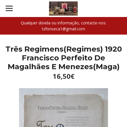
Qualquer dúvida ou informação, contacte-nos:
tzfonseca1@gmail.com
Três Regimens(Regimes) 1920
Francisco Perfeito De
Magalhães E Menezes(Maga)
16,50€