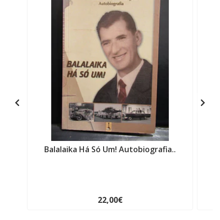
Balalaika Há Só Um! Autobiografia..
I
22,00€