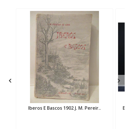
Iberos E Bascos 1902 J. M. Pereir..
El