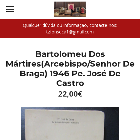
Qualquer dúvida ou informação, contacte-nos:
tzfonseca1@gmail.com
Bartolomeu Dos
Mártires(Arcebispo/Senhor De
Braga) 1946 Pe. José De
Castro
22,00€