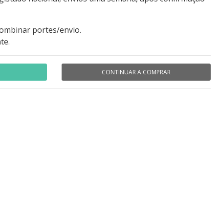
combinar portes/envio.
te.
CONTINUAR A COMPRAR