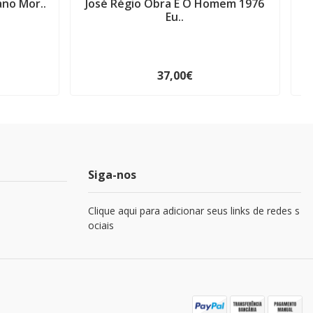
ano Mor..
José Régio Obra E O Homem 1976
A
Eu..
37,00€
Siga-nos
Clique aqui para adicionar seus links de redes s
ociais