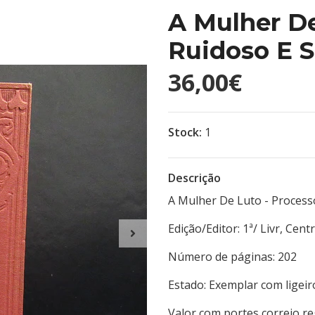
A Mulher De
Ruidoso E S
36,00€
Stock:
1
Descrição
A Mulher De Luto - Process
Edição/Editor: 1ª/ Livr
Número de páginas
Estado: Exemplar com ligei
Valor com portes correio r