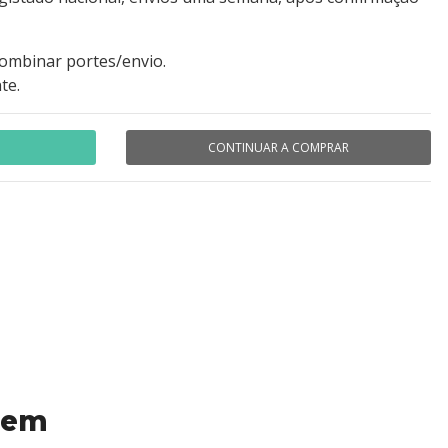
combinar portes/envio.
te.
CONTINUAR A COMPRAR
 em