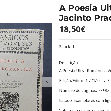
A Poesia Ul
Jacinto Pra
18,50€
Stock:
1
Descrição
A Poesia Ultra-Romântica Vo
Edição/Editor: 1ª/ Clás
Número de páginas:
Estado: Exemplares com lig
Valor com portes correio r