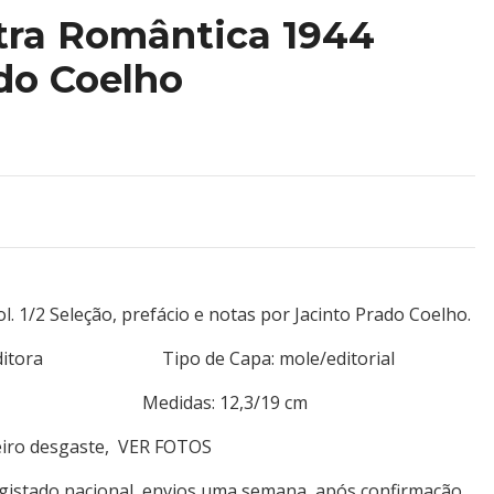
tra Romântica 1944
do Coelho
l. 1/2 Seleção, prefácio e notas por Jacinto Prado Coelho.
sica Editora Tipo de Capa: mole/editorial
 77+92 Medidas: 12,3/19 cm
eiro desgaste, VER FOTOS
egistado nacional, envios uma semana, após confirmação