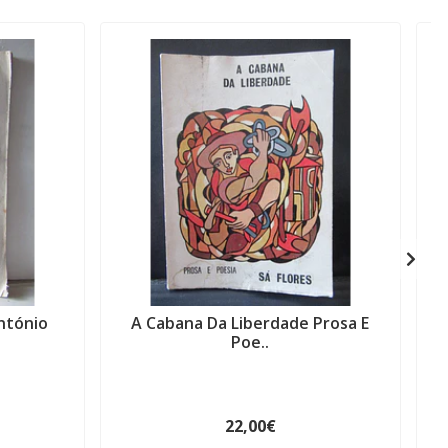
ntónio
A Cabana Da Liberdade Prosa E
X
Poe..
22,00€