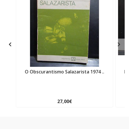
O Obscurantismo Salazarista 1974 ..
Hi
27,00€