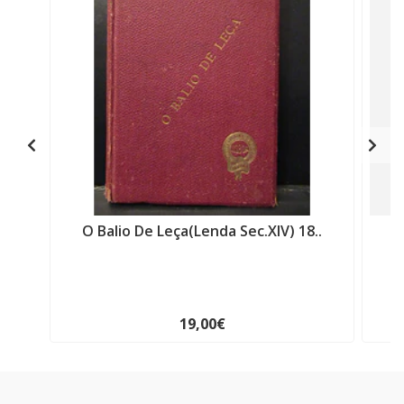
O Balio De Leça(Lenda Sec.XIV) 18..
O
19,00€