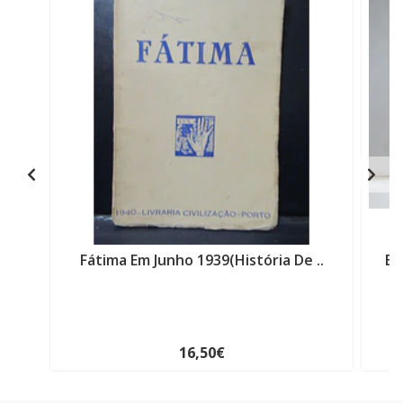
Fátima Em Junho 1939(História De ..
Ba
16,50€