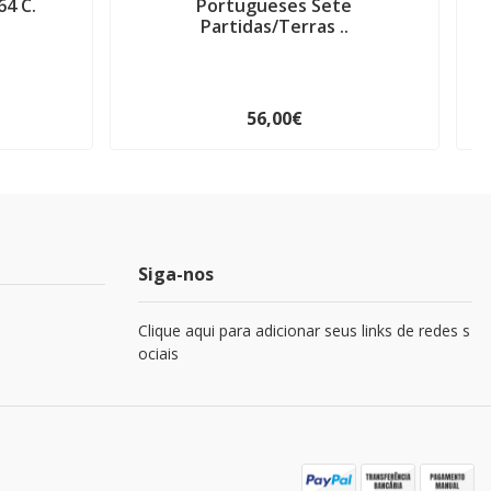
64 C.
Portugueses Sete
M
Partidas/Terras ..
56,00€
Siga-nos
Clique aqui para adicionar seus links de redes s
ociais