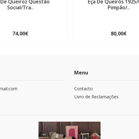
 De Queiroz Questão
Eça De Queirós 1925/
Social/Tra..
Pimpão/..
74,00€
80,00€
Menu
mail.com
Contacto
Livro de Reclamações