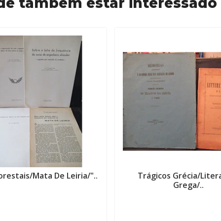
de também estar interessado
orestais/Mata De Leiria/"..
Trágicos Grécia/Liter
Grega/..