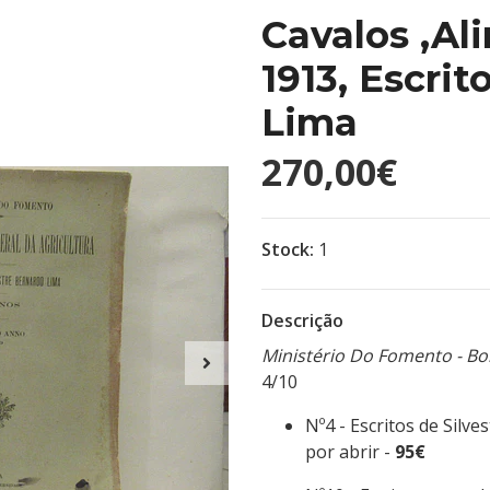
Cavalos ,Al
1913, Escrit
Lima
270,00€
Stock:
1
Descrição
Ministério Do Fomento - Bol
4/10
Nº4 - Escritos de Silv
por abrir -
95€