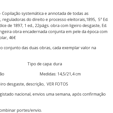
- Copilação systemática e annotada de todas as
 reguladoras do direito e processo eleitorais,1895, 5ª Ed.
ce de 1897, 1 ed., 22págs. obra com ligeiro desgaste, Ed.
angeira obra encadernada conjunta em pele da época com
lar, 46€
 o conjunto das duas obras, cada exemplar valor na
crição Tipo de capa: dura
descrição Medidas: 14,5/21,4 cm
eiro desgaste, descrição, VER FOTOS
egistado nacional, envios uma semana, após confirmação
combinar portes/envio.