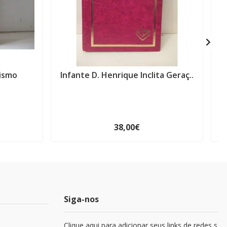
ismo
Infante D. Henrique Inclita Geraç..
38,00€
Siga-nos
Clique aqui para adicionar seus links de redes s