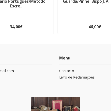
tário Português/Metodo
Guarda/Pinhel Bispo J. A. 
Escre..
34,00€
46,00€
Menu
mail.com
Contacto
Livro de Reclamações