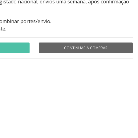
egistado nacional, envios uma semana, após confirmação
combinar portes/envio.
te.
CONTINUAR A COMPRAR