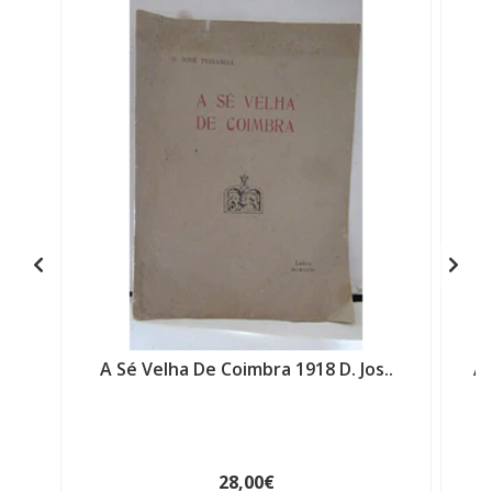
A Sé Velha De Coimbra 1918 D. Jos..
Ar
28,00€