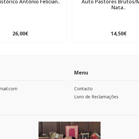
istórico António Felician..
Auto Pastores Brutos/
Nata..
26,00€
14,50€
Menu
mail.com
Contacto
Livro de Reclamações