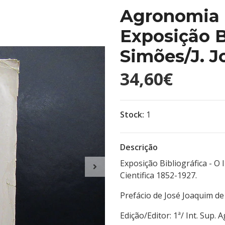
Agronomia I
Exposição B
Simões/J. 
34,60€
Stock:
1
Descrição
Exposição Bibliográfica - O
Cientifica 1852-1927.
Prefácio de José Joaquim d
Edição/Editor: 1ª/ Int. 