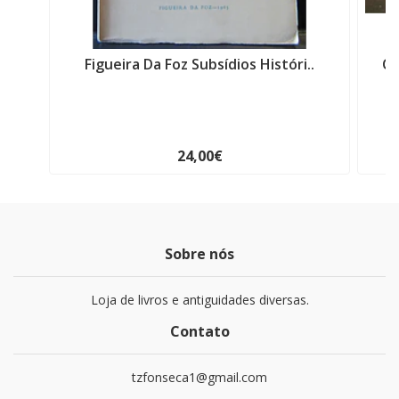
Figueira Da Foz Subsídios Históri..
Ca
24,00€
Sobre nós
Loja de livros e antiguidades diversas.
Contato
tzfonseca1@gmail.com