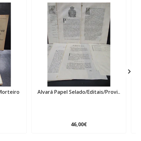
Morteiro
Alvará Papel Selado/Editais/Provi..
F
46,00€