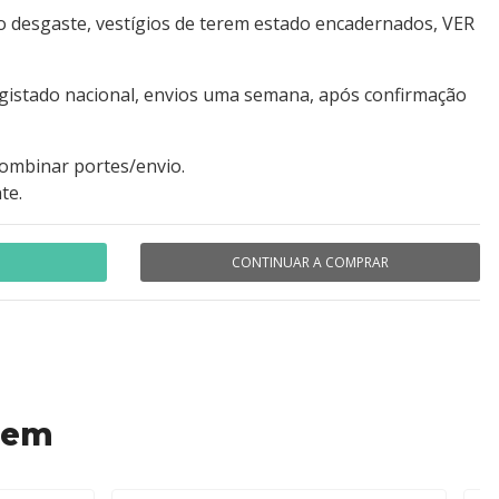
ro desgaste, vestígios de terem estado encadernados, VER
egistado nacional, envios uma semana, após confirmação
combinar portes/envio.
te.
CONTINUAR A COMPRAR
 em