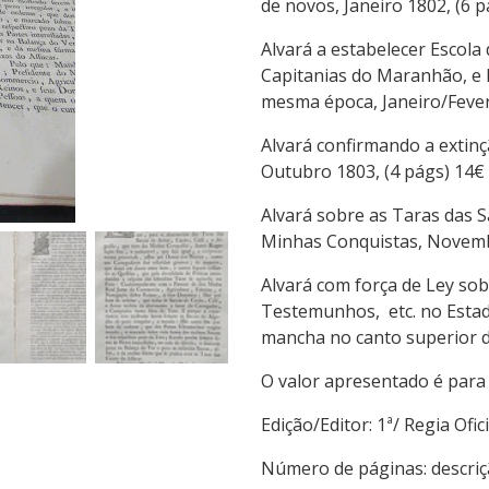
de novos, Janeiro 1802, (6 p
Alvará a estabelecer Escol
Capitanias do Maranhão, e P
mesma época, Janeiro/Fevere
Alvará confirmando a extinç
Outubro 1803, (4 págs) 14€
Alvará sobre as Taras das S
Minhas Conquistas, Novemb
Alvará com força de Ley sob
Testemunhos, etc. no Estad
mancha no canto superior di
O valor apresentado é para 
Edição/Editor: 1ª/ Regia
Número de páginas