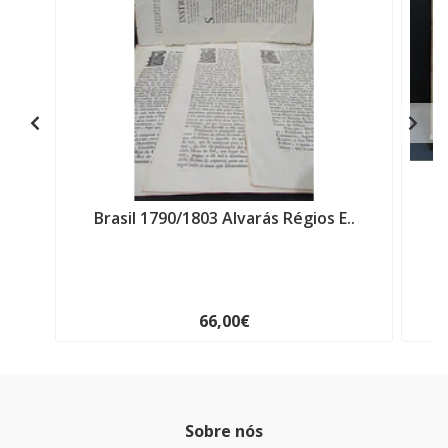
Brasil 1790/1803 Alvarás Régios E..
C
66,00€
Sobre nós