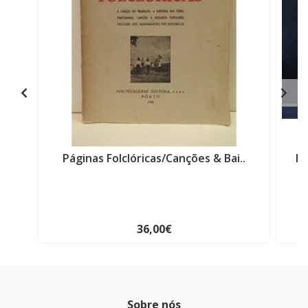
Páginas Folclóricas/Canções & Bai..
Po
36,00€
Sobre nós