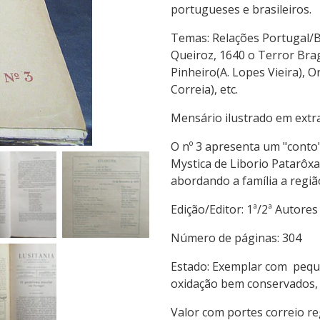
portugueses e brasileiros.
Temas: Relações Portugal/B
Queiroz, 1640 o Terror Bra
Pinheiro(A. Lopes Vieira), 
Correia), etc.
Mensário ilustrado em extra
O nº 3 apresenta um "conto"
Mystica de Liborio Patarôxa
abordando a família a regiã
Edição/Editor: 1ª/2ª
Número de páginas
Estado: Exemplar com peque
oxidação bem conservados,
Valor com portes correio r