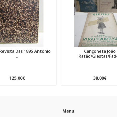
 Revista Das 1895 António
Cançoneta João
..
Ratão/Giestas/Fado
125,00€
38,00€
Menu