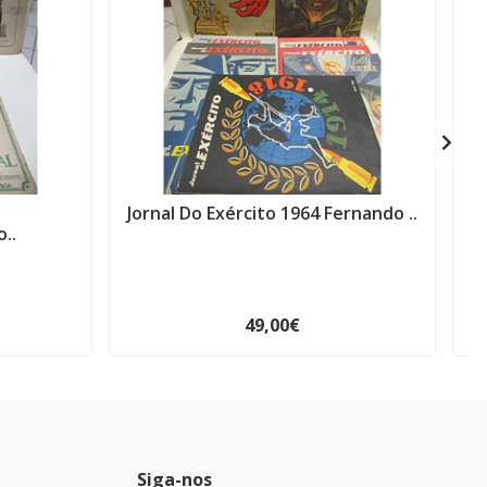
Jornal Do Exército 1964 Fernando ..
A
..
49,00€
Siga-nos