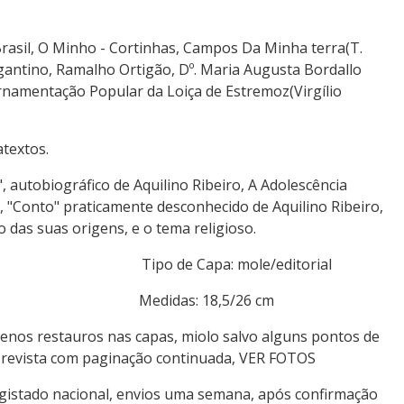
rasil, O Minho - Cortinhas, Campos Da Minha terra(T.
gantino, Ramalho Ortigão, Dº. Maria Augusta Bordallo
Ornamentação Popular da Loiça de Estremoz(Virgílio
textos.
, autobiográfico de Aquilino Ribeiro, A Adolescência
, "Conto" praticamente desconhecido de Aquilino Ribeiro,
o das suas origens, e o tema religioso.
 Autores Tipo de Capa: mole/editorial
: 304 Medidas: 18,5/26 cm
nos restauros nas capas, miolo salvo alguns pontos de
 revista com paginação continuada, VER FOTOS
egistado nacional, envios uma semana, após confirmação