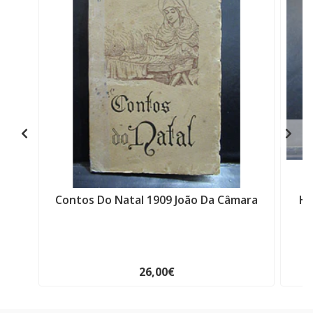
Contos Do Natal 1909 João Da Câmara
Hi
26,00€