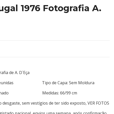
ugal 1976 Fotografia A.
afia de A. D`Eça
istas Reunidas Tipo de Capa: Sem Moldura
n/paginado Medidas: 66/99 cm
o desgaste, sem vestígios de ter sido exposto, VER FOTOS
egistado nacional, envios uma semana, após confirmação