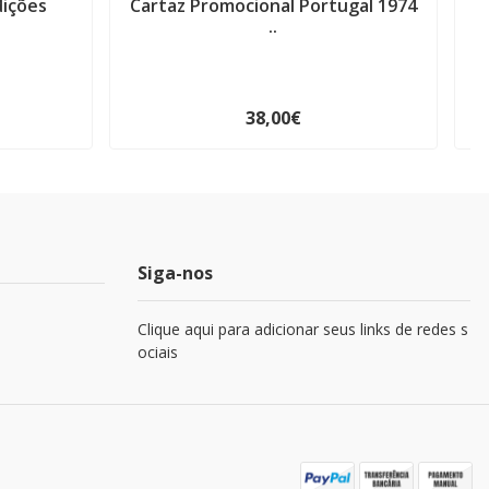
dições
Cartaz Promocional Portugal 1974
C
..
38,00€
Siga-nos
Clique aqui para adicionar seus links de redes s
ociais