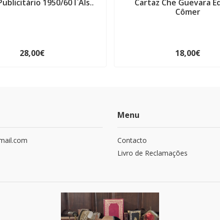
ublicitário 1950/60 l`Als..
Cartaz Che Guevara E
Cômer
28,00€
18,00€
Menu
mail.com
Contacto
Livro de Reclamações