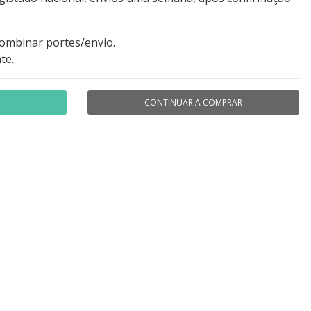
combinar portes/envio.
te.
CONTINUAR A COMPRAR