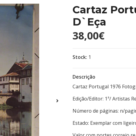
Cartaz Port
D`Eça
38,00€
Stock:
1
Descrição
Cartaz Portugal 1976 Fotogr
Edição/Editor: 1ª/ Art
Número de páginas: 
Estado: Exemplar com ligeir
Valor com portes correio r