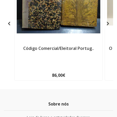
Código Comercial/Eleitoral Portug..
O H
86,00€
Sobre nós